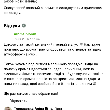
Базові ноти: ваніль;
Спокусливий кавовий оксамит із солодкуватим присмаком
шоколаду.
Відгуки
4
Aroma bloom
09.04.2026 в 11:54
Дякуємо за такий детальний і теплий відгук! 💛 Нам дуже
приємно, що аромат вам сподобався та створює затишну
атмосферу на кухні.
Також хочемо поділитися маленькою порадою: якщо на
початку аромат здається занадто насиченим, можна
зменшити кількість паличок - тоді він буде звучати ніжніше.
А вже коли аромат повністю розкриється, можна додати
палички назад, щоб зробити його більш інтенсивним 😊
Ще раз дякуємо, що обрали нас!
Відповісти
Тернавська Аліна Віталіївна