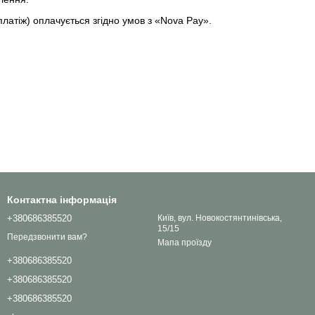
платіж) оплачується згідно умов з «Nova Pay».
Контактна інформація
+380686385520
Київ, вул. Новокостянтинівська,
15/15
Передзвонити вам?
Мапа проїзду
+380686385520
+380686385520
+380686385520