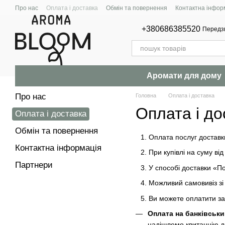
Перейти до основного контенту
Про нас
Оплата і доставка
Обмін та повернення
Контактна інфор
+380686385520
Передз
Аромати для дому
Про нас
Головна
Оплата і доставка
Оплата і до
Оплата і доставка
Обмін та повернення
Оплата послуг доставк
Контактна інформація
При купівлі на суму ві
Партнери
У способі доставки «П
Можливий самовивіз зі 
Ви можете оплатити з
Оплата на банківськ
надішлемо квитанцію до