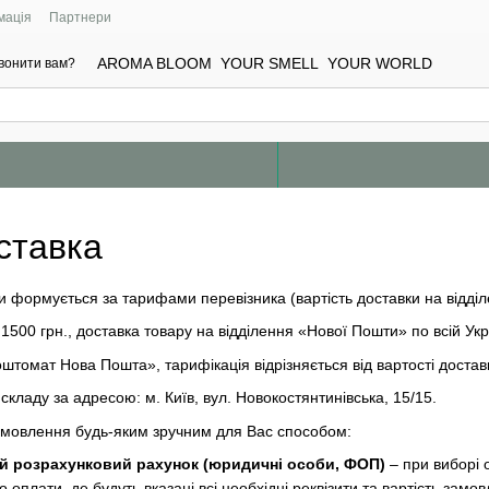
мація
Партнери
AROMA BLOOM YOUR SMELL YOUR WORLD
вонити вам?
ставка
и формується за тарифами перевізника (вартість доставки на відді
д 1500 грн., доставка товару на відділення «Нової Пошти» по всій
оштомат Нова Пошта», тарифікація відрізняється від вартості доста
складу за адресою: м. Київ, вул. Новокостянтинівська, 15/15.
амовлення будь-яким зручним для Вас способом:
ий розрахунковий рахунок
(юридичні особи, ФОП)
– при виборі 
 оплати, де будуть вказані всі необхідні реквізити та вартість зам