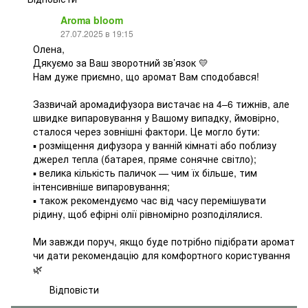
Aroma bloom
27.07.2025 в 19:15
Олена,
Дякуємо за Ваш зворотний зв’язок 💛
Нам дуже приємно, що аромат Вам сподобався!
Зазвичай аромадифузора вистачає на 4–6 тижнів, але
швидке випаровування у Вашому випадку, ймовірно,
сталося через зовнішні фактори. Це могло бути:
▪️ розміщення дифузора у ванній кімнаті або поблизу
джерел тепла (батарея, пряме сонячне світло);
▪️ велика кількість паличок — чим їх більше, тим
інтенсивніше випаровування;
▪️ також рекомендуємо час від часу перемішувати
рідину, щоб ефірні олії рівномірно розподілялися.
Ми завжди поруч, якщо буде потрібно підібрати аромат
чи дати рекомендацію для комфортного користування
🌿
Відповісти