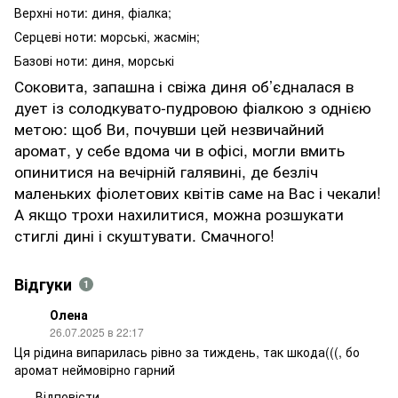
Верхні ноти: диня, фіалка;
Серцеві ноти: морські, жасмін;
Базові ноти: диня, морські
Соковита, запашна і свіжа диня об’єдналася в
дует із солодкувато-пудровою фіалкою з однією
метою: щоб Ви, почувши цей незвичайний
аромат, у себе вдома чи в офісі, могли вмить
опинитися на вечірній галявині, де безліч
маленьких фіолетових квітів саме на Вас і чекали!
А якщо трохи нахилитися, можна розшукати
стиглі дині і скуштувати. Смачного!
Відгуки
1
Олена
26.07.2025 в 22:17
Ця рідина випарилась рівно за тиждень, так шкода(((, бо
аромат неймовірно гарний
Відповісти