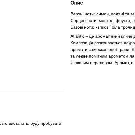
Опис
Верхні ноти: лимон, водяні та зе
Серцеві ноти: ментол, фрукти, 
Базові ноти: квіткові, біла троянд
Atlantic – це аромат який кличе 
Композиція розкривається яскра
аромати свіжоскошеної трави. В
та ледве помітним ароматом ла
квітковим переливом. Аромат, в 
вго вистачить, буду пробувати