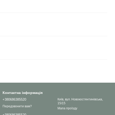
Контактна інформація
+380686385520
Київ, вул. Новокостянтинівська,
15/15
Передзвонити вам?
Мапа проїзду
+380686385520