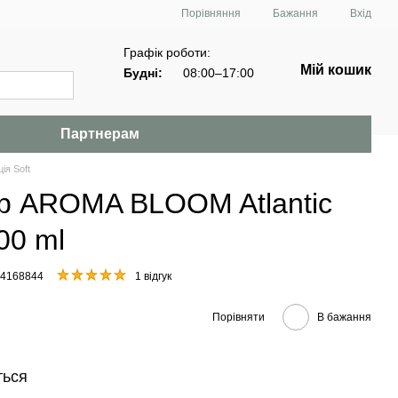
Порівняння
Бажання
Вхід
Графік роботи:
Мій кошик
Будні:
08:00–17:00
Партнерам
ія Soft
 AROMA BLOOM Atlantic
00 ml
54168844
1 відгук
Порівняти
В бажання
ться