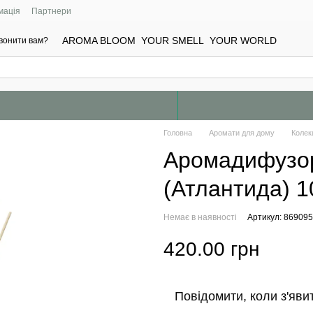
мація
Партнери
AROMA BLOOM YOUR SMELL YOUR WORLD
вонити вам?
Головна
Аромати для дому
Колекц
Аромадифузор
(Атлантида) 1
Немає в наявності
Артикул: 86909
420.00 грн
Повідомити, коли з'яви