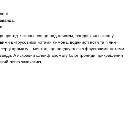
лені.
лаванда.
а.
до пригод: яскраве сонце над пляжем, лагідні хвилі океану.
вими цитрусовими нотами лимона, водянисті ноти та п'янкі
 серці аромату – ментол, що поєднується з фруктовими нотами
ванди. А яскравий шлейф аромату білої троянди прикрашений
який легко закохатись.