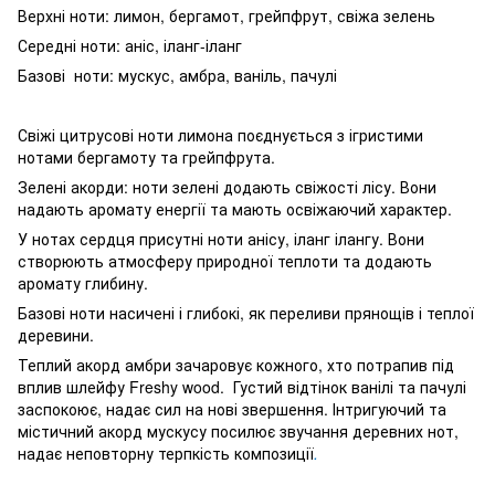
Верхні ноти: лимон, бергамот, грейпфрут, свіжа зелень
Середні ноти: аніс, іланг-іланг
Базові ноти: мускус, амбра, ваніль, пачулі
Свіжі цитрусові ноти лимона поєднується з ігристими
нотами бергамоту та грейпфрута.
Зелені акорди: ноти зелені додають свіжості лісу. Вони
надають аромату енергії та мають освіжаючий характер.
У нотах сердця присутні ноти анісу, іланг ілангу. Вони
створюють атмосферу природної теплоти та додають
аромату глибину.
Базові ноти насичені і глибокі, як переливи прянощів і теплої
деревини.
Теплий акорд амбри зачаровує кожного, хто потрапив під
вплив шлейфу Freshy wood. Густий відтінок ванілі та пачулі
заспокоює, надає сил на нові звершення. Інтригуючий та
містичний акорд мускусу посилює звучання деревних нот,
надає неповторну терпкість композиції
.