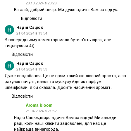
20.10.2024 в 23:28
Віталій, добрий вечір. Ми дуже вдячні Вам за відгук.
Відповісти
Надія Сацюк
21.04.2024 в 13:54
В попередньому коментарі мало бути п'ять зірок, але
тицьнулося 4))
Відповісти
Надія Сацюк
21.04.2024 в 13:53
Дуже сподобався. Це не прям такий ліс лісовий просто, а за
рахунок пачулі , ванілі та мускусу йде як парфум
шлейфовий, я би сказала. Досить насичений аромат.
Відповісти
Aroma bloom
21.04.2024 в 21:52
Надія Сацюк,щиро вдячні Вам за відгук! Ми завжди
раді, коли наші клієнти задоволені, для нас це
найкраща винагорода.