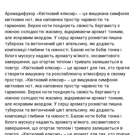
Аромадифузор «Квітковий еліксир» – це вишукана симфонія
квіткових нот, яка наповнює простір чарівністю та
гармонією. Верхні ноти поєднують свіжість бергамоту з
ніжною солодкістю жасміну, відкриваючи аромат тонким,
але яскравим акордом. У серці аромату розквітає пишна
тубероза та витончений цвіт апельсину, які додають
композиції глибини та ніжності. Базові ноти бобів тонка і
білого мускусу надають аромату м’якого, оксамитового
завершення, що огортає теплом і тривало залишається в
повітрі. «Квітковий еліксир» – це аромат для тих, хто прагне
створити вишукану та розслаблюючу атмосферу в своєму
просторі. «Квітковий еліксир» – це вишукана симфонія
квіткових нот, яка наповнює простір чарівністю та
гармонією. Верхні ноти поєднують свіжість бергамоту з
ніжною солодкістю жасміну, відкриваючи аромат тонким,
але яскравим акордом. У серці аромату розквітає пишна
тубероза та витончений цвіт апельсину, які додають
композиції глибини та ніжності. Базові ноти бобів тонка і
білого мускусу надають аромату м’якого, оксамитового
завершення, що огортає теплом і тривало залишається в
повітрі. «Квітковий еліксир» – це аромат для тих, хто прагне