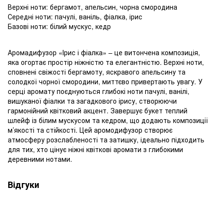
Верхні ноти: бергамот, апельсин, чорна смородина
Середні ноти: пачулі, ваніль, фіалка, ірис
Базові ноти: білий мускус, кедр
Аромадифузор «Ірис і фіалка» – це витончена композиція,
яка огортає простір ніжністю та елегантністю. Верхні ноти,
сповнені свіжості бергамоту, яскравого апельсину та
солодкої чорної смородини, миттєво привертають увагу. У
серці аромату поєднуються глибокі ноти пачулі, ванілі,
вишуканої фіалки та загадкового ірису, створюючи
гармонійний квітковий акцент. Завершує букет теплий
шлейф із білим мускусом та кедром, що додають композиції
м’якості та стійкості. Цей аромодифузор створює
атмосферу розслабленості та затишку, ідеально підходить
для тих, хто цінує ніжні квіткові аромати з глибокими
деревними нотами.
Відгуки